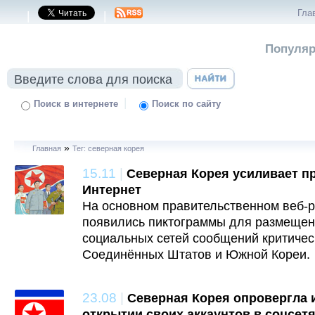
Гла
|
|
Популяр
|
Поиск в интернете
Поиск по сайту
»
Главная
Тег: северная корея
15.11
|
Северная Корея усиливает п
Интернет
На основном правительственном веб-
появились пиктограммы для размещен
социальных сетей сообщений критичес
Соединённых Штатов и Южной Кореи.
23.08
|
Северная Корея опровергла
открытии своих аккаунтов в соцсет