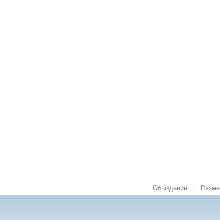
|
Об издании
Разме