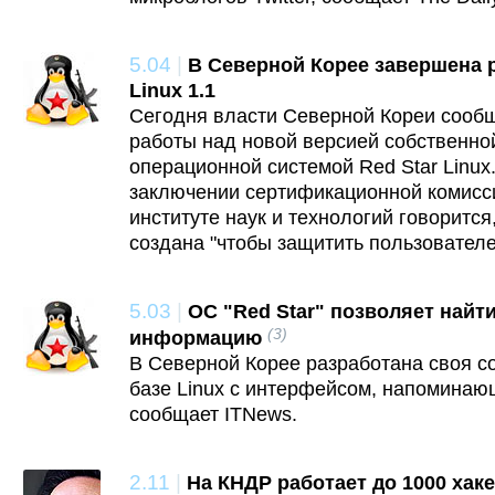
5.04
|
В Северной Корее завершена р
Linux 1.1
Сегодня власти Северной Кореи сооб
работы над новой версией собственно
операционной системой Red Star Linu
заключении сертификационной комисс
институте наук и технологий говорится
создана "чтобы защитить пользователе
5.03
|
ОС "Red Star" позволяет най
(3)
информацию
В Северной Корее разработана своя с
базе Linux с интерфейсом, напоминающ
сообщает ITNews.
2.11
|
На КНДР работает до 1000 хак