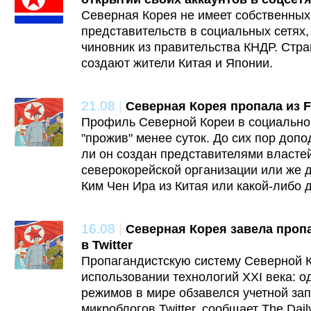
Северная Корея не имеет собственны
представительств в социальных сетях,
чиновник из правительства КНДР. Стра
создают жители Китая и Японии.
21.08
|
Северная Корея пропала из 
Профиль Северной Кореи в социальной
"прожив" менее суток. До сих пор доп
ли он создан представителями власте
северокорейской организации или же
Ким Чен Ира из Китая или какой-либо 
16.08
|
Северная Корея завела проп
в Twitter
Пропагандистскую систему Северной К
использовании технологий XXI века: о
режимов в мире обзавелся учетной за
микроблогов Twitter, сообщает The Dail