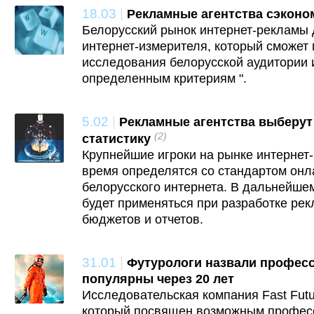
18.03
|
Рекламные агентства сэконом
Белорусский рынок интернет-рекламы 
интернет-измерителя, который сможет
исследования белорусской аудитории 
определенным критериям ".
5.02
|
Рекламные агентства выберут
(2)
статистику
Крупнейшие игроки на рынке интернет
время определятся со стандартом онл
белорусского интернета. В дальнейшем
будет применяться при разработке ре
бюджетов и отчетов.
31.01
|
Футурологи назвали професс
популярны через 20 лет
Исследовательская компания Fast Fut
который посвящен возможным профес