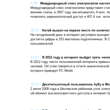
4.08
|
Международный союз электросвязи насчита
Международный союз электросвязи представил стати
мнению союза, в 2007 году насчитывалось 6 млн. по
позволить широкополосный доступ и 407,4 тыс. исп
28.07
|
Китай вышел на первое место по количес
На сегодняшний день в интернет регулярно выходит
достигла цифры в 253 миллиона подключенных. В С
пользователей.
21.07
|
В 2012 году в интернет выйдет треть чело
В 2012 году число пользователей интернета превыс
человек. Об этом говорится в отчете аналитической
которого приводит PC World.
10.07
|
Десятитысячный пользователь byfly в Мо
2 июля 2008 года в Шкловском районном узле элек
ый абонент высокоскоростного доступа в интернет b