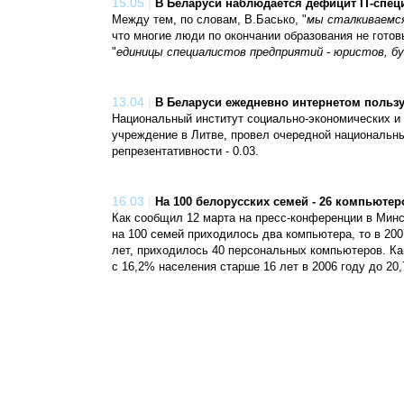
15.05
|
В Беларуси наблюдается дефицит IT-спе
Между тем, по словам, В.Басько, "
мы сталкиваемся
что многие люди по окончании образования не готовы
"
единицы специалистов предприятий - юристов, бу
13.04
|
В Беларуси ежедневно интернетом пользу
Национальный институт социально-экономических и
учреждение в Литве, провел очередной национальны
репрезентативности - 0.03.
16.03
|
На 100 белорусских семей - 26 компьютер
Как сообщил 12 марта на пресс-конференции в Минс
на 100 семей приходилось два компьютера, то в 200
лет, приходилось 40 персональных компьютеров. Ка
с 16,2% населения старше 16 лет в 2006 году до 20,