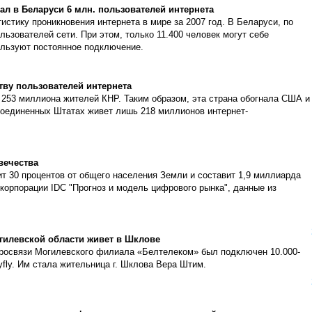
л в Беларуси 6 млн. пользователей интернета
стику проникновения интернета в мире за 2007 год. В Беларуси, по
льзователей сети. При этом, только 11.400 человек могут себе
ользуют постоянное подключение.
тву пользователей интернета
 253 миллиона жителей КНР. Таким образом, эта страна обогнала США и
оединенных Штатах живет лишь 218 миллионов интернет-
вечества
ит 30 процентов от общего населения Земли и составит 1,9 миллиарда
 корпорации IDC "Прогноз и модель цифрового рынка", данные из
гилевской области живет в Шклове
тросвязи Могилевского филиала «Белтелеком» был подключен 10.000-
yfly. Им стала жительница г. Шклова Вера Штим.