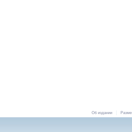
|
Об издании
Разме