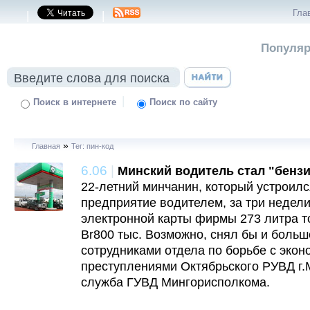
Гла
|
|
Популяр
|
Поиск в интернете
Поиск по сайту
»
Главная
Тег: пин-код
6.06
|
Минский водитель стал "бенз
22-летний минчанин, который устроилс
предприятие водителем, за три недели
электронной карты фирмы 273 литра т
Br800 тыс. Возможно, снял бы и больш
сотрудниками отдела по борьбе с эко
преступлениями Октябрьского РУВД г.
служба ГУВД Мингорисполкома.