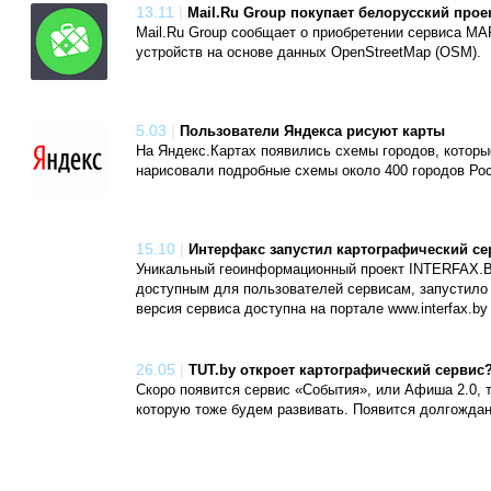
13.11
|
Mail.Ru Group покупает белорусский про
Mail.Ru Group сообщает о приобретении сервиса 
устройств на основе данных OpenStreetMap (OSM).
5.03
|
Пользователи Яндекса рисуют карты
На Яндекс.Картах появились схемы городов, котор
нарисовали подробные схемы около 400 городов Рос
15.10
|
Интерфакс запустил картографический се
Уникальный геоинформационный проект INTERFAX.
доступным для пользователей сервисам, запустило 
версия сервиса доступна на портале www.interfax.by 
26.05
|
TUT.by откроет картографический сервис
Скоро появится сервис «События», или Афиша 2.0, те
которую тоже будем развивать. Появится долгождан