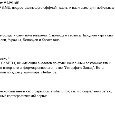
ект MAPS.ME
MAPS.ME, предоставляющего оффлайн-карты и навигацию для мобильных
ые создали сами пользователи. С помощью сервиса Народная карта они
сии, Украины, Беларуси и Казахстана.
(7)
рвис
BY-КАРТЫ, не имеющий аналогов по функциональным возможностям и
в интернете информационное агентство "Интерфакс-Запад". Бета-
или по адресу www.maps.interfax.by.
?
сно связанный как с сервисом afisha.tut.by, так и с социальной сетью,
ный картографический сервис.