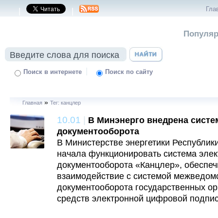
Гла
|
|
Популяр
|
Поиск в интернете
Поиск по сайту
»
Главная
Тег: канцлер
10.01
|
В Минэнерго внедрена систе
документооборота
В Министерстве энергетики Республик
начала функционировать система элек
документооборота «Канцлер», обеспе
взаимодействие с системой межведомс
документооборота государственных ор
средств электронной цифровой подпис