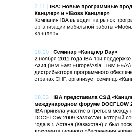
2.11
|
IBA: Новые программные про
Канцлер» и «iBoss Канцлер»
Компания IBA выводит на рынок прог
организации мобильной работы «Моби
Канцлер».
18.10
|
Семинар «Канцлер Day»
2 ноября 2011 года IBA при поддержке
Азия (IBM East Europe/Asia - IBM EE/
дистрибьютора программного обеспече
странах СНГ, организует семинар «Кан
18.03
|
IBA представила СЭД «Канцл
международном форуме DOCFLOW 
IBA приняла участие в третьем межд
DOCFLOW 2009 Казахстан, который со
года в г. Астана (Казахстан) и был по
документационного обеспечения управл