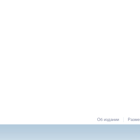
|
Об издании
Разме