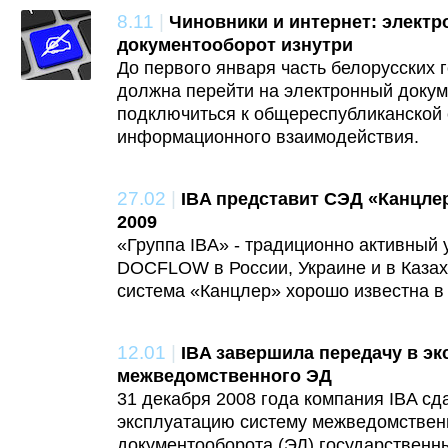
8.11
|
Чиновники и интернет: элект
документооборот изнутри
До первого января часть белорусских 
должна перейти на электронный докум
подключиться к общереспубликанской
информационного взаимодействия.
27.02
|
IBA представит СЭД «Канцл
2009
«Группа IBA» - традиционно активный 
DOCFLOW в России, Украине и в Казах
система «Канцлер» хорошо известна в
12.01
|
IBA завершила передачу в э
межведомственного ЭД
31 декабря 2008 года компания IBA сд
эксплуатацию систему межведомствен
документооборота (ЭД) государственн