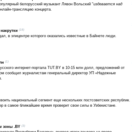
опулярный белорусский музыкант Лявон Вольский "
издевается над
 онлайн-трансляцию концерта.
(18)
 накрутки
дал, в эпицентре которого оказались известные в Байнете люди.
(1)
лн
сского интернет-портала TUT.BY в 10-15 млн долл, предложений от
 этом сообщил журналистам генеральный директор УП «Надежные
р.
воить национальный сегмент еще нескольких постсоветских республик.
р в самое ближайшее время проверит свои силы в Узбекистане.
(3)
м зоны .BY