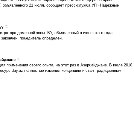
езиденте Республики Беларусь подвел итоги тендера на право
Y, объявленного 21 июля, сообщает пресс-служба УП «Надежные
(5)
y?
стратора доменной зоны .BY, объявленный в июне этого года
 закончен, победитель определен.
(8)
байджане
я применения своего опыта, на этот раз в Азербайджане. В июле 2010
ресурс day.az полностью изменил концепцию и стал традиционным