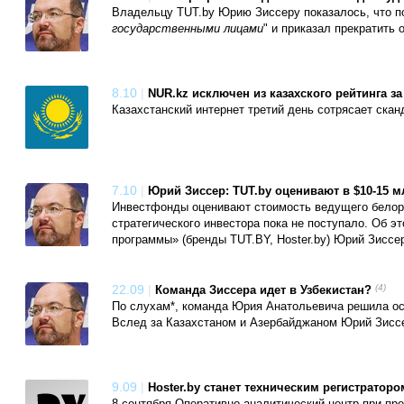
Владельцу TUT.by Юрию Зиссеру показалось, что п
государственными лицами
" и приказал прекратить
8.10
|
NUR.kz исключен из казахского рейтинга за
Казахстанский интернет третий день сотрясает скан
7.10
|
Юрий Зиссер: TUT.by оценивают в $10-15 м
Инвестфонды оценивают стоимость ведущего белору
стратегического инвестора пока не поступало. Об
программы» (бренды TUT.BY, Hoster.by) Юрий Зиссе
22.09
|
(4)
Команда Зиссера идет в Узбекистан?
По слухам*, команда Юрия Анатольевича решила ос
Вслед за Казахстаном и Азербайджаном Юрий Зиссе
9.09
|
Hoster.by станет техническим регистраторо