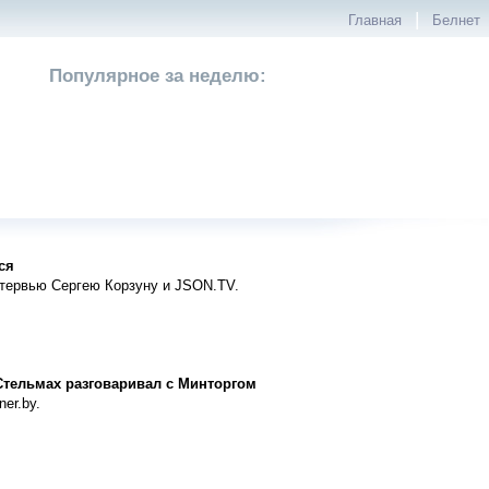
|
Главная
Белнет
Популярное за неделю:
ся
тервью Сергею Корзуну и JSON.TV.
Стельмах разговаривал с Минторгом
er.by.