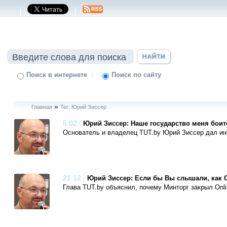
|
|
|
Поиск в интернете
Поиск по сайту
»
Главная
Тег: Юрий Зиссер
5.02
|
Юрий Зиссер: Наше государство меня боит
Основатель и владелец TUT.by Юрий Зиссер дал ин
21.12
|
Юрий Зиссер: Если бы Вы слышали, как 
Глава TUT.by объяснил, почему Минторг закрыл Onlin