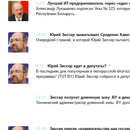
2.03
|
Лучший ИТ-предприниматель через «одно 
Александр Лукашенко подписал Указ № 123, которы
Республики Беларусь.
26.02
|
Юрий Зиссер захватывает Среднюю Азию
Очередной страной, в которой Юрий Зиссер пытаетс
8.01
|
(1)
Юрий Зиссер идет в депутаты?
В последние дни популярным в белорусской блогосф
программы" (TUT.BY) Юрий Зиссер собрался в депу
29.10
|
Зиссер получит доменную зону .BY в дек
Технический администратор доменной зоны .BY дол
25.10
|
Зиссер пресек «издевательства над госу