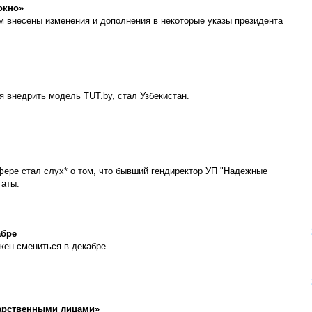
окно»
м внесены изменения и дополнения в некоторые указы президента
я внедрить модель TUT.by, стал Узбекистан.
ере стал слух* о том, что бывший гендиректор УП "Надежные
таты.
абре
жен смениться в декабре.
дарственными лицами»