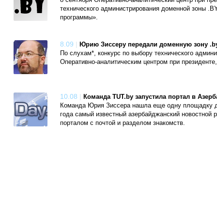
8 сентября Оперативно-аналитический центр при пр
технического администрирования доменной зоны .B
программы».
8.09
|
Юрию Зиссеру передали доменную зону .b
По слухам*, конкурс по выбору технического админи
Оперативно-аналитическим центром при президенте,
10.08
|
Команда TUT.by запустила портал в Азер
Команда Юрия Зиссера нашла еще одну площадку дл
года самый известный азербайджанский новостной 
порталом с почтой и разделом знакомств.