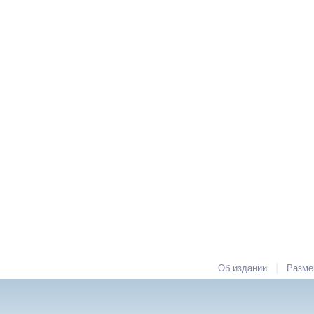
|
Об издании
Разме