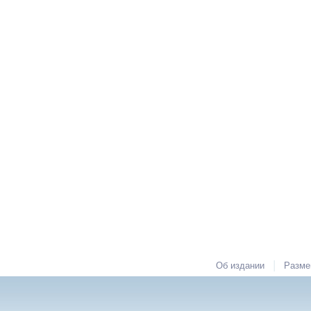
|
Об издании
Разме