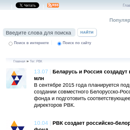
Гла
|
|
Популяр
|
Поиск в интернете
Поиск по сайту
»
Главная
Тег: РВК
13.07
|
Беларусь и Россия создадут
млн
В сентябре 2015 года планируется по
создании совместного Белорусско-Рос
фонда и подготовить соответствующе
директоров РВК.
10.04
|
РВК создает российско-бело
фонд