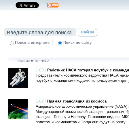
|
|
|
Поиск в интернете
Поиск по сайту
»
Главная
Тег: НАСА
1.03
|
Работник НАСА потерял ноутбук с коман
Представители космического ведомства НАСА накан
ноутбук с командными кодами, используемыми для 
1.02
|
Прямая трансляция из космоса
Американское аэрокосмическое управление (NASA) н
Международной космической станции. Трансляция б
станции – Destiny и Harmony. Потоковое видео с М
полетом и космонавтами, когда они будут на борту.