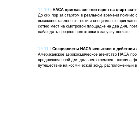
14.10
|
НАСА приглашает твиттерян на старт шатт
До сих пор за стартом в реальном времени помимо
высокопоставленные гости и специальные приглашен
сотню мест на смотровой площадке на два дня, поэ
наблюдать процесс подготовки к запуску воочию.
19.11
|
Специалисты НАСА испытали в действии 
Американское аэрокосмическое агентство НАСА про
предназначенной для дальнего космоса - дюжина 
путешествие на космический зонд, расположенный в