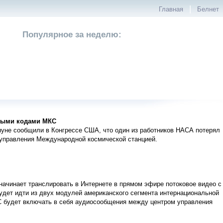
|
Главная
Белнет
Популярное за неделю:
дными кодами МКС
уне сообщили в Конгрессе США, что один из работников НАСА потерял
управления Международной космической станцией.
ачинает транслировать в Интернете в прямом эфире потоковое видео с
удет идти из двух модулей американского сегмента интернациональной
КС будет включать в себя аудиосообщения между центром управления