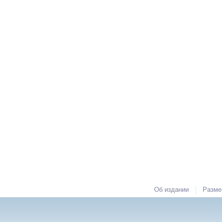
|
Об издании
Разме