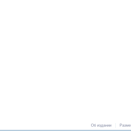
|
Об издании
Разме