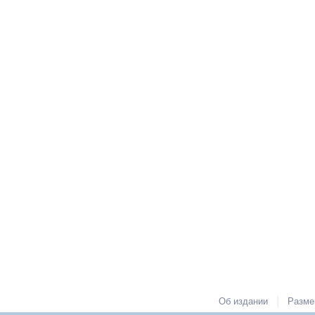
|
Об издании
Разме