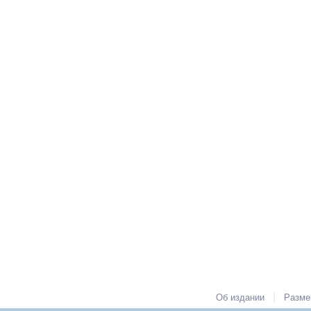
|
Об издании
Разме