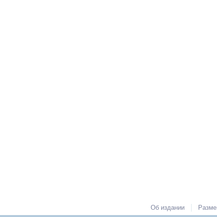
|
Об издании
Разме