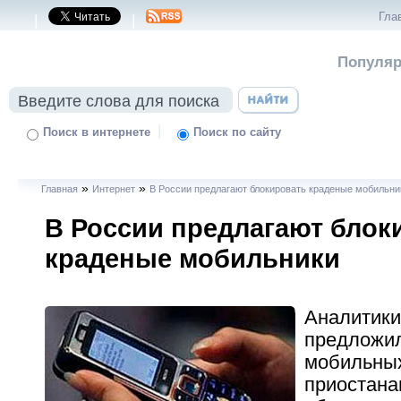
Гла
|
|
Популяр
|
Поиск в интернете
Поиск по сайту
»
»
Главная
Интернет
В России предлагают блокировать краденые мобильни
В России предлагают блок
краденые мобильники
Аналитик
предложил
мобильных
приостана