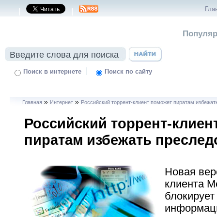
Гла
|
|
Популяр
|
Поиск в интернете
Поиск по сайту
»
»
Главная
Интернет
Российский торрент-клиент поможет пиратам избежат
Российский торрент-клиен
пиратам избежать преслед
Новая вер
клиента M
блокирует
информаци