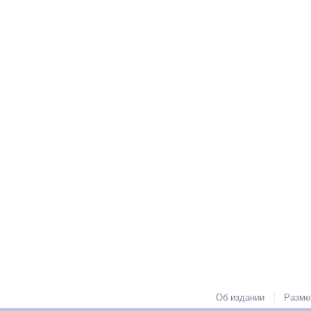
|
Об издании
Разме