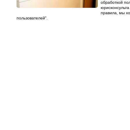
обработкой пол
юрисконсульта
правила, мы х
пользователей".