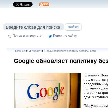
|
|
|
Поиск в интернете
Поиск по сайту
»
»
Главная
Интернет
Google обновляет политику безопасности
Google обновляет политику бе
Компания Goog
после того как
пародийный му
получения дан
эти ролики тр
других крупных
"Мы упрощаем 