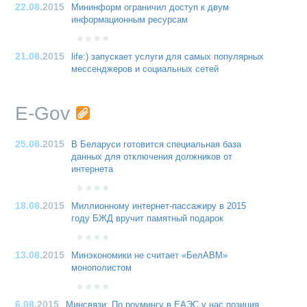
22.08
.2015
Мининформ ограничил доступ к двум
информационным ресурсам
21.08
.2015
life:) запускает услуги для самых популярных
мессенджеров и социальных сетей
E-Gov
25.08
.2015
В Беларуси готовится специальная база
данных для отключения должников от
интернета
18.08
.2015
Миллионному интернет-пассажиру в 2015
году БЖД вручит памятный подарок
13.08
.2015
Минэкономики не считает «БелАВМ»
монополистом
6.08
.2015
Минсвязи: По роумингу в ЕАЭС у нас позиция