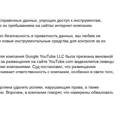
 справочных данных, упрощен доступ к инструментам,
с их пребыванием на сайтах интернет-компании.
но безопасность и приватность данных, мы любим не
 новые инструментальные средства для контроля за их
няя компания Google YouTube LLC была признана виновной
з-за размещения на сайте YouTube.com видеоклипов певицы
ми компаниями. Суд постановил, что размещение
нимает ответственность с компании, особенно в свете того,
должна удалить ролики, нарушающие права, а также
ю. Впрочем, в компании говорят, что намерены обжаловать