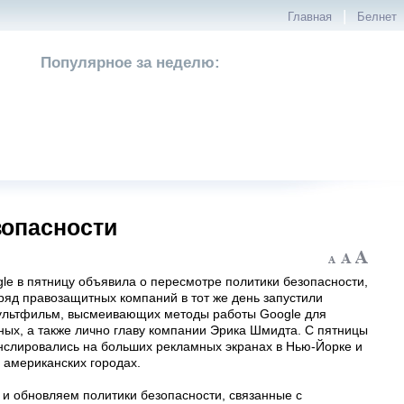
|
Главная
Белнет
Популярное за неделю:
зопасности
le в пятницу объявила о пересмотре политики безопасности,
 ряд правозащитных компаний в тот же день запустили
льтфильм, высмеивающих методы работы Google для
ных, а также лично главу компании Эрика Шмидта. С пятницы
анслировались на больших рекламных экранах в Нью-Йорке и
 американских городах.
и обновляем политики безопасности, связанные с