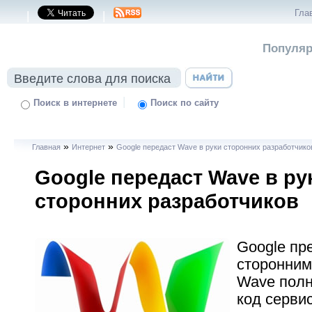
Гла
|
|
Популяр
|
Поиск в интернете
Поиск по сайту
»
»
Главная
Интернет
Google передаст Wave в руки сторонних разработчико
Google передаст Wave в ру
сторонних разработчиков
Google пр
сторонним
Wave пол
код серви