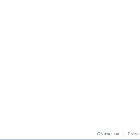
|
Об издании
Разме