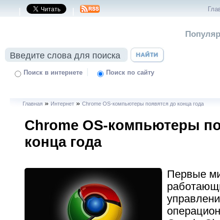
Гла
|
|
Популяр
|
Поиск в интернете
Поиск по сайту
»
»
Главная
Интернет
Chrome OS-компьютеры появятся до конца года
Chrome OS-компьютеры по
конца года
Первые м
работающ
управлени
операцион