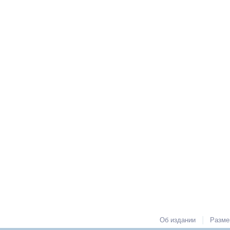
|
Об издании
Разме