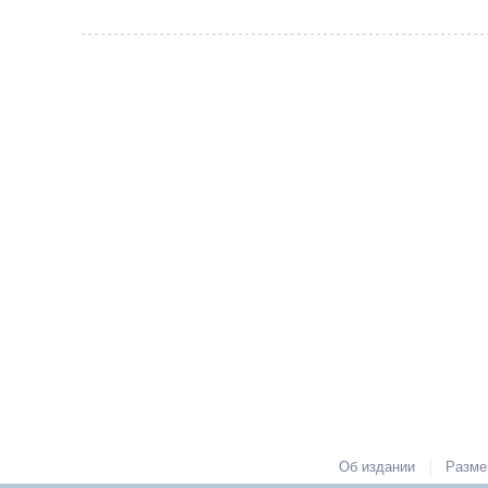
|
Об издании
Разме