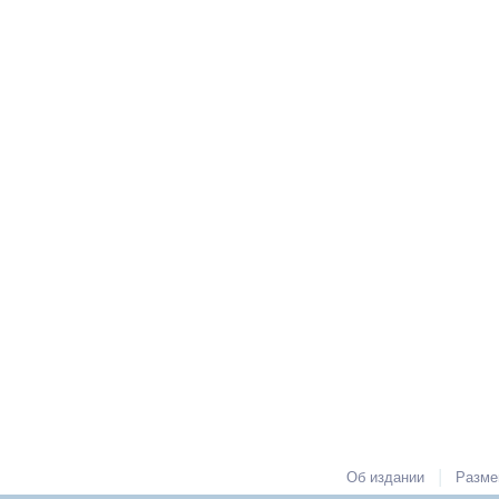
|
Об издании
Разме