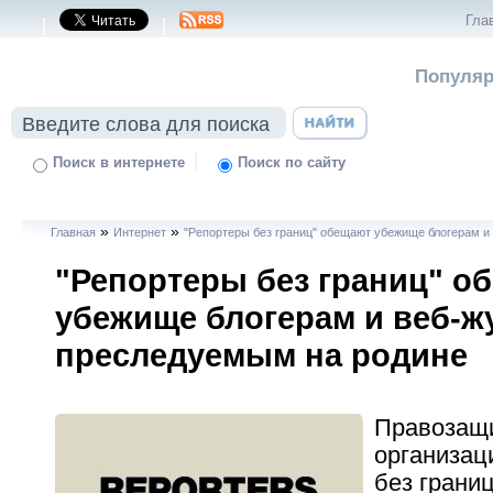
Гла
|
|
Популяр
|
Поиск в интернете
Поиск по сайту
»
»
Главная
Интернет
"Репортеры без границ" обещают убежище блогерам и
"Репортеры без границ" о
убежище блогерам и веб-ж
преследуемым на родине
Правозащ
организац
без границ