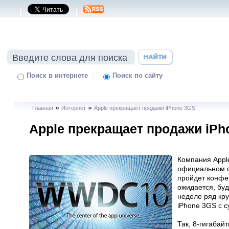
|
|
|
Поиск в интернете
Поиск по сайту
»
»
Главная
Интернет
Apple прекращает продажи iPhone 3GS
Apple прекращает продажи iPh
Компания Appl
официальном с
пройдет конфер
ожидается, бу
неделе ряд кр
iPhone 3GS с 
Так, 8-гигабай