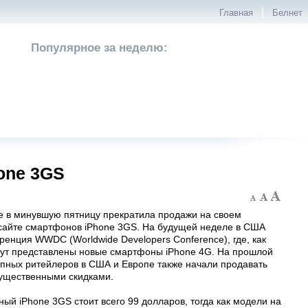
|
Главная
Белнет
Популярное за неделю:
one 3GS
e в минувшую пятницу прекратила продажи на своем
айте смартфонов iPhone 3GS. На будущей неделе в США
енция WWDC (Worldwide Developers Conference), где, как
дут представлены новые смартфоны iPhone 4G. На прошлой
упных ритейлеров в США и Европе также начали продавать
существенными скидками.
тный iPhone 3GS стоит всего 99 долларов, тогда как модели на