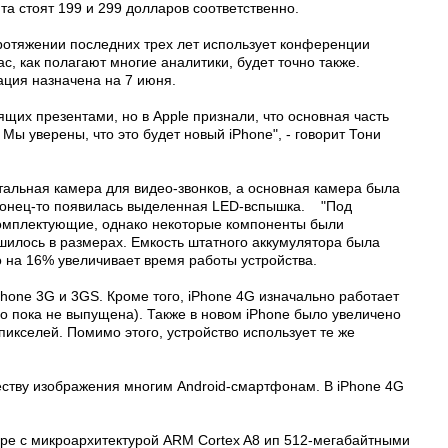
йта стоят 199 и 299 долларов соответственно.
протяжении последних трех лет использует конференции
с, как полагают многие аналитики, будет точно также.
ация назначена на 7 июня.
щих презентами, но в Apple признали, что основная часть
 уверены, что это будет новый iPhone", - говорит Тони
альная камера для видео-звонков, а основная камера была
наконец-то появилась выделенная LED-вспышка. "Под
 комплектующие, однако некоторые компоненты были
шилось в размерах. Емкость штатного аккумулятора была
о на 16% увеличивает время работы устройства.
Phone 3G и 3GS. Кроме того, iPhone 4G изначально работает
но пока не выпущена). Также в новом iPhone было увеличено
икселей. Помимо этого, устройство использует те же
честву изображения многим Android-смартфонам. В iPhone 4G
соре с микроархитектурой ARM Cortex A8 ип 512-мегабайтными