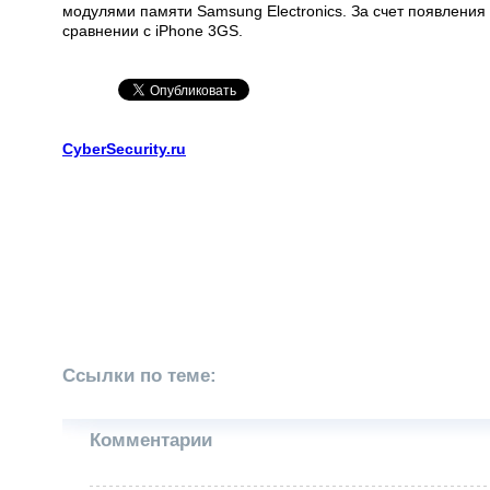
модулями памяти Samsung Electronics. За счет появления 
сравнении с iPhone 3GS.
CyberSecurity.ru
Ссылки по теме:
Комментарии