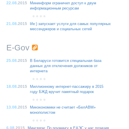
22.08
.2015
Мининформ ограничил доступ к двум
информационным ресурсам
21.08
.2015
life:) запускает услуги для самых популярных
мессенджеров и социальных сетей
E-Gov
25.08
.2015
В Беларуси готовится специальная база
данных для отключения должников от
интернета
18.08
.2015
Миллионному интернет-пассажиру в 2015
году БЖД вручит памятный подарок
13.08
.2015
Минэкономики не считает «БелАВМ»
монополистом
6.08
.2015
Минсвязи: По роумингу в ЕАЭС у нас позиция