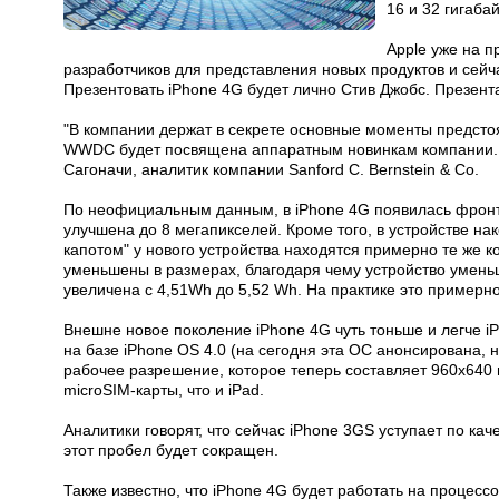
16 и 32 гигаба
Apple уже на 
разработчиков для представления новых продуктов и сейча
Презентовать iPhone 4G будет лично Стив Джобс. Презент
"В компании держат в секрете основные моменты предстоя
WWDC будет посвящена аппаратным новинкам компании. Мы
Сагоначи, аналитик компании Sanford C. Bernstein & Co.
По неофициальным данным, в iPhone 4G появилась фронт
улучшена до 8 мегапикселей. Кроме того, в устройстве 
капотом" у нового устройства находятся примерно те же
уменьшены в размерах, благодаря чему устройство умень
увеличена с 4,51Wh до 5,52 Wh. На практике это примерн
Внешне новое поколение iPhone 4G чуть тоньше и легче i
на базе iPhone OS 4.0 (на сегодня эта ОС анонсирована, 
рабочее разрешение, которое теперь составляет 960х640 п
microSIM-карты, что и iPad.
Аналитики говорят, что сейчас iPhone 3GS уступает по ка
этот пробел будет сокращен.
Также известно, что iPhone 4G будет работать на процес