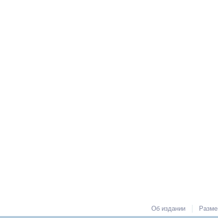
|
Об издании
Разме