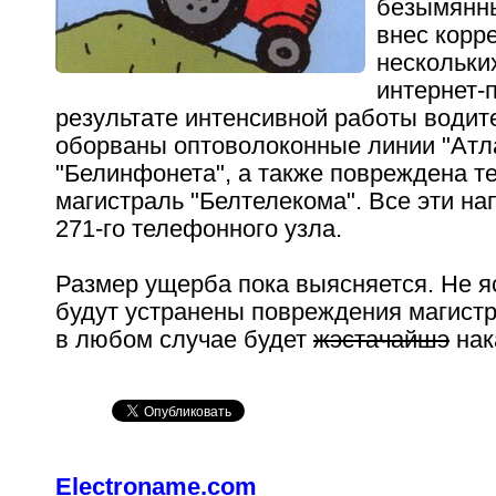
безымянны
внес корр
нескольки
интернет-
результате интенсивной работы водит
оборваны оптоволоконные линии "Атл
"Белинфонета", а также повреждена 
магистраль "Белтелекома". Все эти на
271-го телефонного узла.
Размер ущерба пока выясняется. Не яс
будут устранены повреждения магист
в любом случае будет
жэстачайшэ
нак
Electroname.com