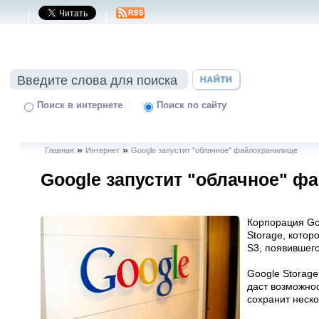
|
|
|
Поиск в интернете
Поиск по сайту
»
»
Главная
Интернет
Google запустит "облачное" файлохранилище
Google запустит "облачное" 
Корпорация Go
Storage, кото
S3, появившего
Google Storag
даст возможнос
сохранит неско