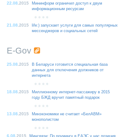
22.08
.2015
Мининформ ограничил доступ к двум
информационным ресурсам
21.08
.2015
life:) запускает услуги для самых популярных
мессенджеров и социальных сетей
E-Gov
25.08
.2015
В Беларуси готовится специальная база
данных для отключения должников от
интернета
18.08
.2015
Миллионному интернет-пассажиру в 2015
году БЖД вручит памятный подарок
13.08
.2015
Минэкономики не считает «БелАВМ»
монополистом
6.08
.2015
Минсвязи: По роумингу в ЕАЭС у нас позиция