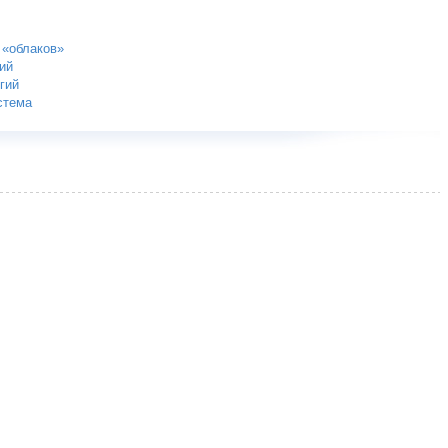
 «облаков»
ий
гий
стема