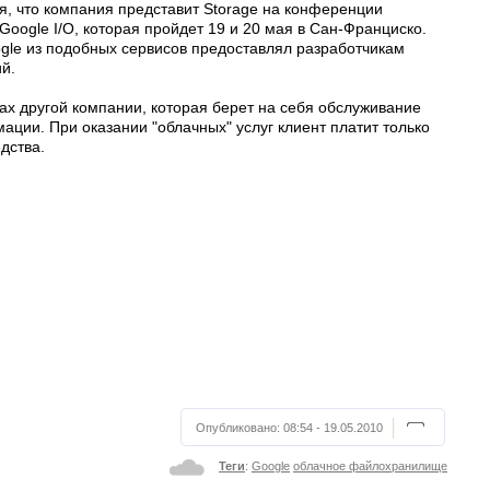
я, что компания представит Storage на конференции
Google I/O, которая пройдет 19 и 20 мая в Сан-Франциско.
ogle из подобных сервисов предоставлял разработчикам
й.
ах другой компании, которая берет на себя обслуживание
ции. При оказании "облачных" услуг клиент платит только
дства.
Опубликовано:
08:54 - 19.05.2010
Теги
:
Google
облачное файлохранилище