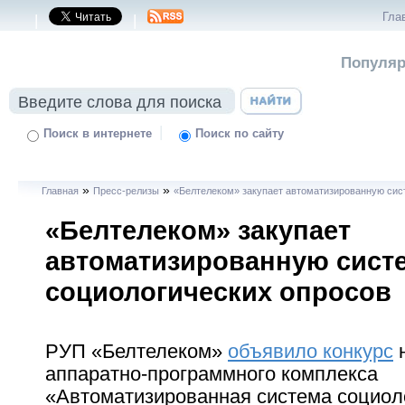
Гла
|
|
Популяр
|
Поиск в интернете
Поиск по сайту
»
»
Главная
Пресс-релизы
«Белтелеком» закупает автоматизированную сис
«Белтелеком» закупает
автоматизированную сист
социологических опросов
РУП «Белтелеком»
объявило конкурс
н
аппаратно-программного комплекса
«Автоматизированная система социол