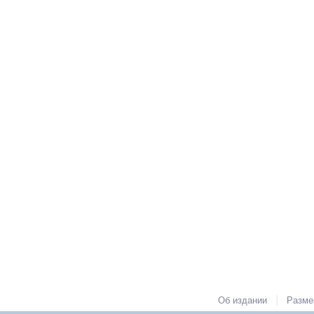
|
Об издании
Разме