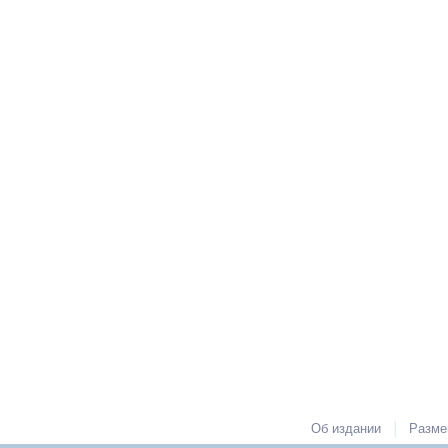
|
Об издании
Разме