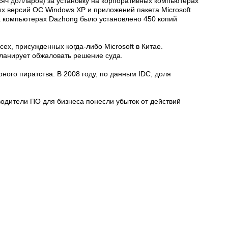
сяч долларов) за установку на корпоративных компьютерах
х версий ОС Windows XP и приложений пакета Microsoft
на компьютерах Dazhong было установлено 450 копий
ех, присужденных когда-либо Microsoft в Китае.
планирует обжаловать решение суда.
ного пиратства. В 2008 году, по данным IDC, доля
водители ПО для бизнеса понесли убыток от действий