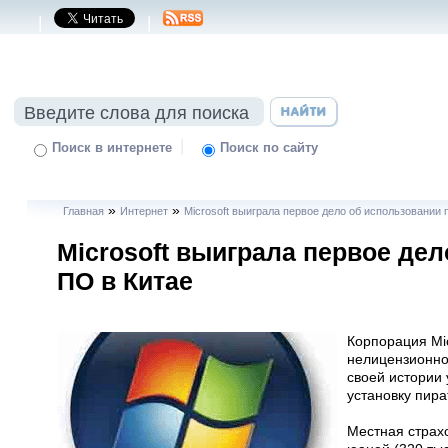
|
|
|
Поиск в интернете
Поиск по сайту
»
»
Главная
Интернет
Microsoft выиграла первое дело об использовании 
Microsoft выиграла первое дел
ПО в Китае
Корпорация Mi
нелицензионног
своей истории 
установку пира
Местная страх