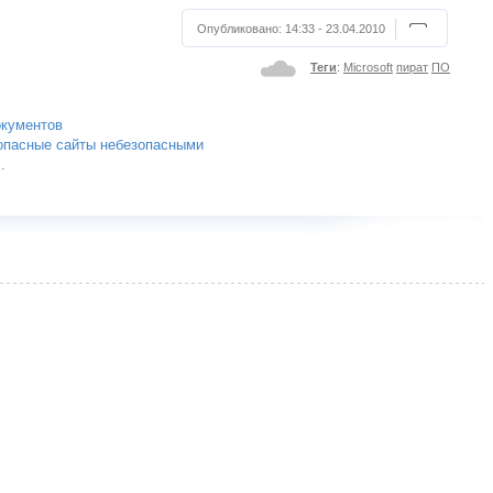
Опубликовано:
14:33 - 23.04.2010
Теги
:
Microsoft
пират
ПО
окументов
езопасные сайты небезопасными
.