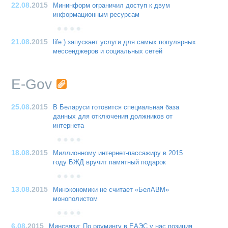
22.08
.2015
Мининформ ограничил доступ к двум
информационным ресурсам
21.08
.2015
life:) запускает услуги для самых популярных
мессенджеров и социальных сетей
E-Gov
25.08
.2015
В Беларуси готовится специальная база
данных для отключения должников от
интернета
18.08
.2015
Миллионному интернет-пассажиру в 2015
году БЖД вручит памятный подарок
13.08
.2015
Минэкономики не считает «БелАВМ»
монополистом
6.08
.2015
Минсвязи: По роумингу в ЕАЭС у нас позиция