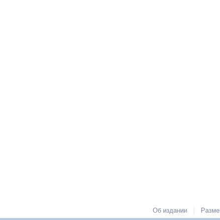
|
Об издании
Разме