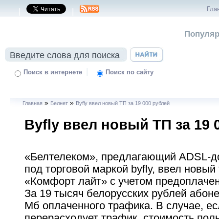
Гла
|
|
Популяр
|
Поиск в интернете
Поиск по сайту
»
»
Главная
Белнет
Byfly ввел новый ТП за 19 000 рублей
Byfly ввел новый ТП за 19 
«Белтелеком», предлагающий ADSL-до
под торговой маркой byfly, ввел новы
«Комфорт лайт» с учетом предоплачен
За 19 тысяч белорусских рублей абоне
Мб оплаченного трафика. В случае, е
перерасходует трафик, стоимость пол