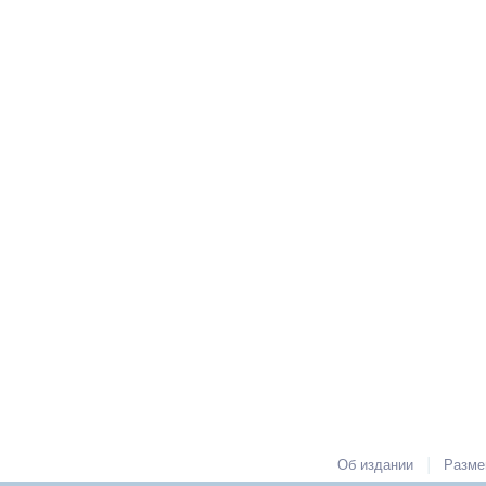
|
Об издании
Разме