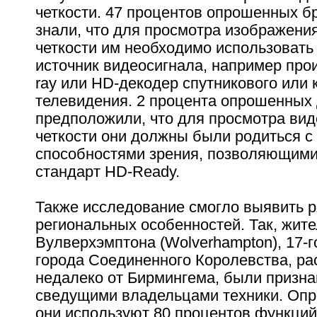
четкости. 47 процентов опрошенных б
знали, что для просмотра изображени
четкости им необходимо использоват
источник видеосигнала, например прои
ray или HD-декодер спутникового или 
телевидения. 2 процента опрошенных
предположили, что для просмотра вид
четкости они должны были родиться 
способностями зрения, позволяющими
стандарт HD-Ready.
Также исследование смогло выявить 
региональных особенностей. Так, жит
Вулверхэмптона (Wolverhampton), 17-г
города Соединенного Королевства, р
недалеко от Бирмингема, были призн
сведущими владельцами техники. Опро
они используют 80 процентов функци