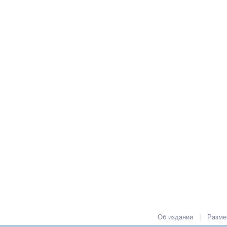
|
Об издании
Разме