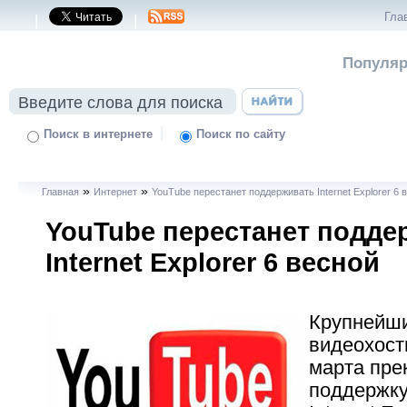
Гла
|
|
Популяр
|
Поиск в интернете
Поиск по сайту
»
»
Главная
Интернет
YouTube перестанет поддерживать Internet Explorer 6 
YouTube перестанет подде
Internet Explorer 6 весной
Крупнейши
видеохост
марта пре
поддержку