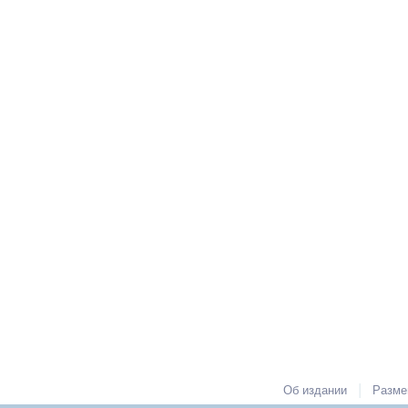
|
Об издании
Разме