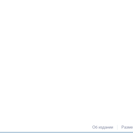
|
Об издании
Разме