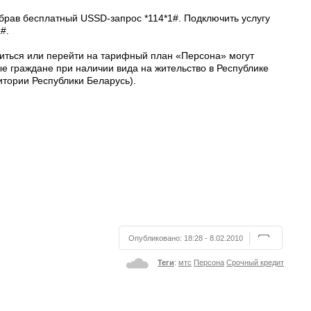
брав бесплатный USSD-запрос *114*1#. Подключить услугу
#.
читься или перейти на тарифный план «Персона» могут
ые граждане при наличии вида на жительство в Республике
итории Республики Беларусь).
Опубликовано:
18:28 - 8.02.2010
Теги
:
мтс
Персона
Срочный кредит