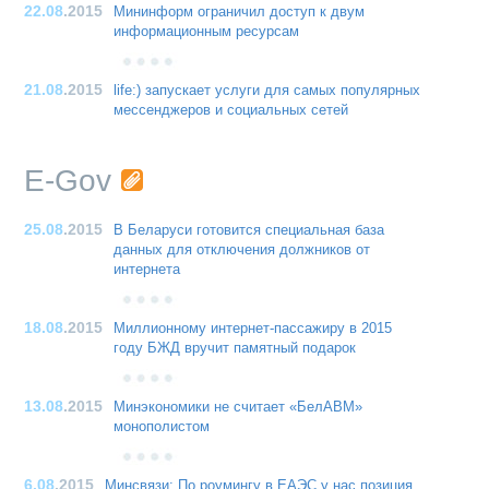
22.08
.2015
Мининформ ограничил доступ к двум
информационным ресурсам
21.08
.2015
life:) запускает услуги для самых популярных
мессенджеров и социальных сетей
E-Gov
25.08
.2015
В Беларуси готовится специальная база
данных для отключения должников от
интернета
18.08
.2015
Миллионному интернет-пассажиру в 2015
году БЖД вручит памятный подарок
13.08
.2015
Минэкономики не считает «БелАВМ»
монополистом
6.08
.2015
Минсвязи: По роумингу в ЕАЭС у нас позиция