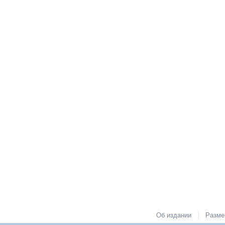
|
Об издании
Разме