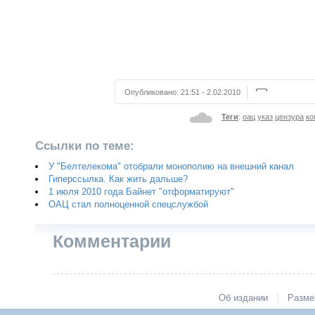
Опубликовано:
21:51 - 2.02.2010
Теги
:
оац
указ
цензура
ко
Ссылки по теме:
У "Белтелекома" отобрали монополию на внешний канал
Гиперссылка. Как жить дальше?
1 июля 2010 года Байнет "отформатируют"
ОАЦ стал полноценной спецслужбой
Комментарии
|
Об издании
Разме