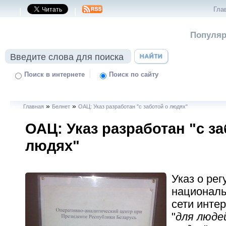
Гла
|
|
Популяр
|
Поиск в интернете
Поиск по сайту
»
»
Главная
Белнет
ОАЦ: Указ разработан "с заботой о людях"
ОАЦ: Указ разработан "с за
людях"
Указ о ре
националь
сети инте
"
для людей