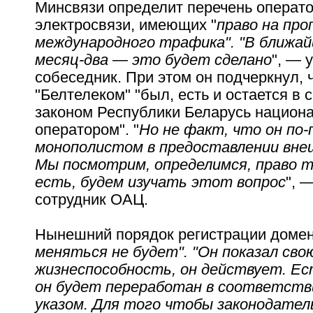
Минсвязи определит перечень операт
электросвязи, имеющих "
право на про
международного трафика". "В ближа
месяц-два — это будет сделано
", — 
собеседник. При этом он подчеркнул, 
"Белтелеком" "был, есть и остается в 
законом Республики Беларусь национ
оператором". "
Но не факт, что он по
монополистом в предоставлении внеш
Мы посмотрим, определимся, право 
есть, будем изучать этот вопрос
", 
сотрудник ОАЦ.
Нынешний порядок регистрации домен
меняться не будет". "Он показал сво
жизнеспособность, он действует. Е
он будет переработан в соответств
указом. Для того чтобы законодател