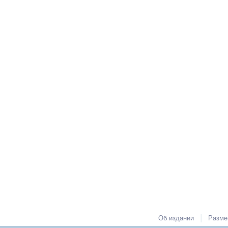
|
Об издании
Разме