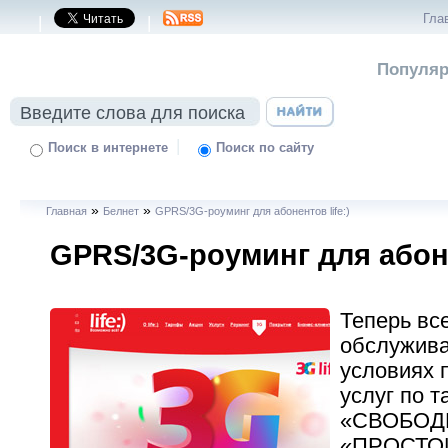
Гла
|
|
Популяр
|
Поиск в интернете
Поиск по сайту
»
»
Главная
Белнет
GPRS/3G-роуминг для абонентов life:)
GPRS/3G-роуминг для абоне
Теперь вс
обслужив
условиях 
услуг по 
«СВОБОДНЫ
«ПРОСТОЙ 