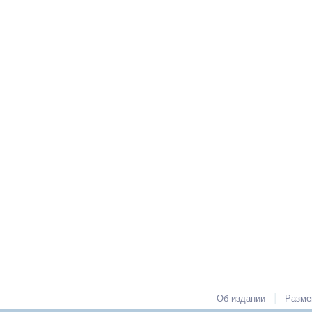
|
Об издании
Разме