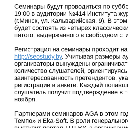
Семинары будут проводиться по суббо
19:00 в аудитории №414 Института жу
(г.Минск, ул. Кальварийская, 9). В это
будет состоять из четырех классическ
пятого, выдержанного в свободном ст
Регистрация на семинары проходит на
http://seostudy.by
. Учитывая размеры а
организаторы вынуждены ограничиват
количество слушателей, ориентируясь
заинтересованность претендентов, ук
регистрации в анкете. Каждый попавш
слушатель получит подтверждение в т
ноября.
Партнерами семинаров AGA в этом го
Темпо» и Eka-Soft. В роли генерально
выступит портал TUT.BY, а организац