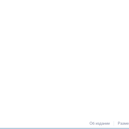
|
Об издании
Разме