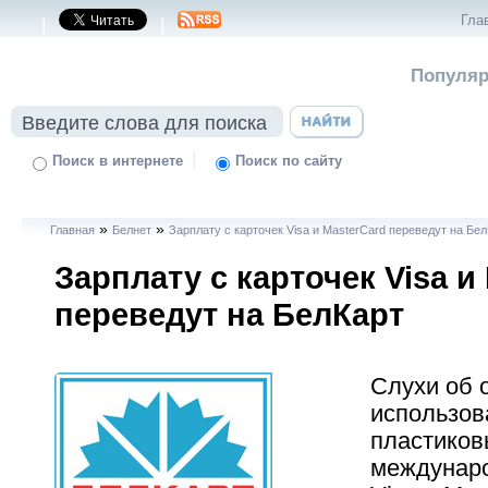
Гла
|
|
Популяр
|
Поиск в интернете
Поиск по сайту
»
»
Главная
Белнет
Зарплату с карточек Visa и MasterCard переведут на Бе
Зарплату с карточек Visa и
переведут на БелКарт
Слухи об 
использов
пластиков
междунар