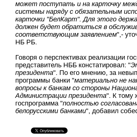
может поступать и на карточку меж
системы наряду с обязательным исп
карточки "БелКарт". Для этого держ
должен будет обратиться в обслужи
соответствующим заявлением
",- ут
НБ РБ.
Говоря о перспективах реализации го
представитель НББ констатировал: "
Э
президента
". По его мнению, за нев
программы банки "
материально не на
вопросы к банкам со стороны Национа
Администрации президента
". К тому
госпрограмма "
полностью согласован
белорусскими банками
", добавил собе