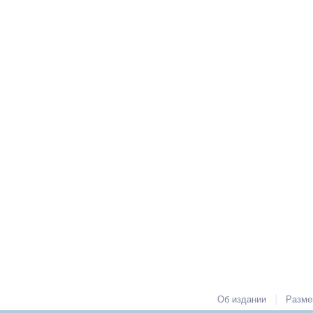
|
Об издании
Разме