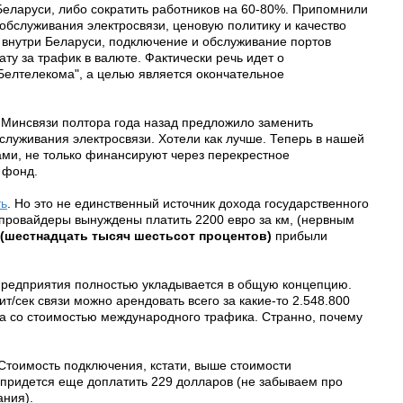
Беларуси, либо сократить работников на 60-80%. Припомнили
обслуживания электросвязи, ценовую политику и качество
 внутри Беларуси, подключение и обслуживание портов
ату за трафик в валюте. Фактически речь идет о
елтелекома", а целью является окончательное
 Минсвязи полтора года назад предложило заменить
луживания электросвязи. Хотели как лучше. Теперь в нашей
вами, не только финансируют через перекрестное
 фонд.
ть
. Но это не единственный источник дохода государственного
 провайдеры вынуждены платить 2200 евро за км, (нервным
(шестнадцать тысяч шестьсот процентов)
прибыли
 предприятия полностью укладывается в общую концепцию.
т/сек связи можно арендовать всего за какие-то 2.548.800
ма со стоимостью международного трафика. Странно, почему
 Стоимость подключения, кстати, выше стоимости
 придется еще доплатить 229 долларов (не забываем про
ания).