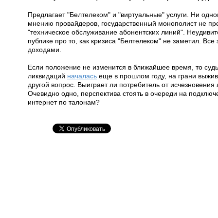
Предлагает "Белтелеком" и "виртуальные" услуги. Ни одн
мнению провайдеров, государственный монополист не пред
"техническое обслуживание абонентских линий". Неудивит
публике про то, как кризиса "Белтелеком" не заметил. Все 
доходами.
Если положение не изменится в ближайшее время, то суд
ликвидаций
началась
еще в прошлом году, на грани выжи
другой вопрос. Выиграет ли потребитель от исчезновения
Очевидно одно, перспектива стоять в очереди на подключе
интернет по талонам?