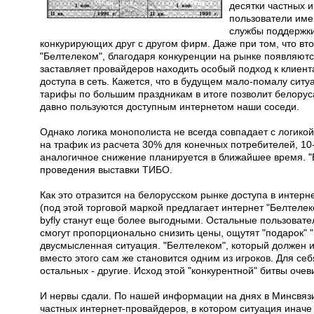
десятки частных 
пользователи име
службы поддержки
конкурирующих друг с другом фирм. Даже при том, что в
"Белтелеком", благодаря конкуренции на рынке появляют
заставляет провайдеров находить особый подход к клиент
доступа в сеть. Кажется, что в будущем мало-помалу ситу
тарифы по большим праздникам в итоге позволит белоруса
давно пользуются доступным интернетом наши соседи.
Однако логика монополиста не всегда совпадает с логико
на трафик из расчета 30% для конечных потребителей, 10
аналогичное снижение планируется в ближайшее время. "
проведения выставки ТИБО.
Как это отразится на белорусском рынке доступа в интерн
(под этой торговой маркой предлагает интернет "Белтелек
byfly станут еще более выгодными. Остальные пользовател
смогут пропорционально снизить цены, ощутят "подарок" 
двусмысленная ситуация. "Белтелеком", который должен 
вместо этого сам же становится одним из игроков. Для себ
остальных - другие. Исход этой "конкурентной" битвы очев
И нервы сдали. По нашей информации на днях в Минсвяз
частных интернет-провайдеров, в котором ситуация иначе