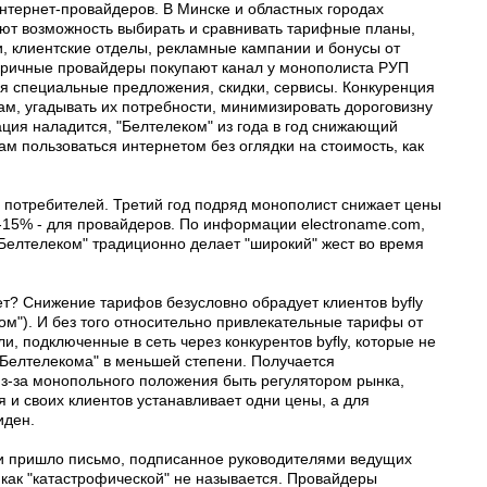
интернет-провайдеров. В Минске и областных городах
ют возможность выбирать и сравнивать тарифные планы,
, клиентские отделы, рекламные кампании и бонусы от
торичные провайдеры покупают канал у монополиста РУП
ся специальные предложения, скидки, сервисы. Конкуренция
ам, угадывать их потребности, минимизировать дороговизну
ация наладится, "Белтелеком" из года в год снижающий
м пользоваться интернетом без оглядки на стоимость, как
й потребителей. Третий год подряд монополист снижает цены
-15% - для провайдеров. По информации electroname.com,
Белтелеком" традиционно делает "широкий" жест во время
ет? Снижение тарифов безусловно обрадует клиентов byfly
ом"). И без того относительно привлекательные тарифы от
и, подключенные в сеть через конкурентов byfly, которые не
"Белтелекома" в меньшей степени. Получается
из-за монопольного положения быть регулятором рынка,
я и своих клиентов устанавливает одни цены, а для
иден.
и пришло письмо, подписанное руководителями ведущих
 как "катастрофической" не называется. Провайдеры