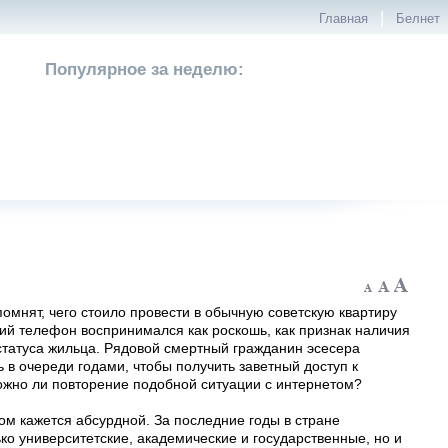
|
Главная
Белнет
Популярное за неделю:
помнят, чего стоило провести в обычную советскую квартиру
й телефон воспринимался как роскошь, как признак наличия
 статуса жильца. Рядовой смертный гражданин эсесера
 в очереди годами, чтобы получить заветный доступ к
ожно ли повторение подобной ситуации с интернетом?
ом кажется абсурдной. За последние годы в стране
ко университетские, академические и государственные, но и