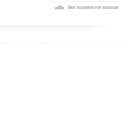
Теги
:
белтелеком
byfly
монополия