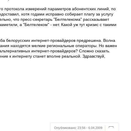
ого протокола измерений параметров абонентских линий, по
оставил, хотя годами исправно собирает плату за услугу
ельно, что пресс-секретарь "Белтелекома" рассказывает
заметили, а "Белтелеком" - нет. Какой уж тут кризис с такими
ьба белорусских интернет-провайдеров предрешена. Волна
вания находятся мелкие региональные операторы. Но важен
 альтернативных интернет-провайдеров? Сложно сказать.
ние к интернету станет вполне реальной. Здравствуй,
Опубликовано:
23:56 - 6.04.2009