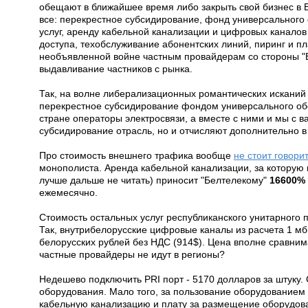
обещают в ближайшее время либо закрыть свой бизнес в 
все: перекрестное субсидирование, фонд универсального 
услуг, аренду кабельной канализации и цифровых каналов
доступа, техобслуживание абонентских линий, пиринг и пл
необъявленной войне частным провайдерам со стороны "Б
выдавливание частников с рынка.
Так, на волне либерализационных романтических исканий
перекрестное субсидирование фондом универсального обс
стране операторы электросвязи, а вместе с ними и мы с 
субсидирование отрасль, но и отчисляют дополнительно в
Про стоимость внешнего трафика вообще
не стоит говори
монополиста. Аренда кабельной канализации, за которую
лучше дальше не читать) приносит "Белтелекому"
16600% 
ежемесячно.
Стоимость остальных услуг республиканского унитарного
Так, внутрибелорусские цифровые каналы из расчета 1 мби
белорусских рублей без НДС (914$). Цена вполне сравни
частные провайдеры не идут в регионы?
Недешево подключить PRI порт - 5170 долларов за штуку.
оборудования. Мало того, за пользование оборудованием
кабельную канализацию и плату за размещение оборудов