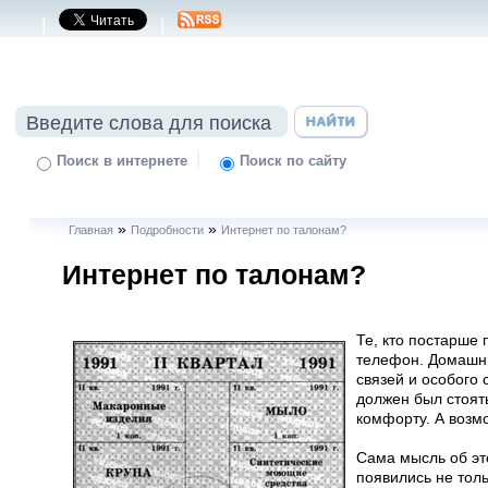
|
|
|
Поиск в интернете
Поиск по сайту
»
»
Главная
Подробности
Интернет по талонам?
Интернет по талонам?
Те, кто постарше 
телефон. Домашни
связей и особого
должен был стоять
комфорту. А возм
Сама мысль об эт
появились не толь