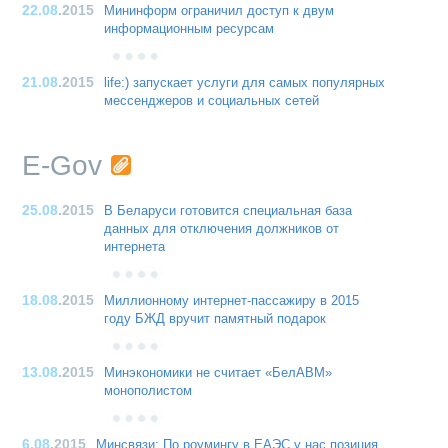
22.08
.2015
Мининформ ограничил доступ к двум
информационным ресурсам
21.08
.2015
life:) запускает услуги для самых популярных
мессенджеров и социальных сетей
E-Gov
25.08
.2015
В Беларуси готовится специальная база
данных для отключения должников от
интернета
18.08
.2015
Миллионному интернет-пассажиру в 2015
году БЖД вручит памятный подарок
13.08
.2015
Минэкономики не считает «БелАВМ»
монополистом
6.08
.2015
Минсвязи: По роумингу в ЕАЭС у нас позиция