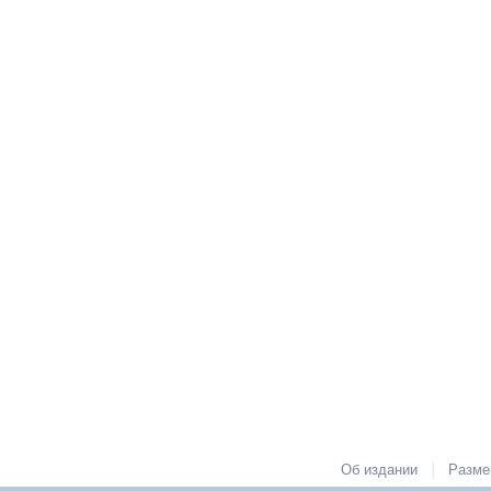
|
Об издании
Разме