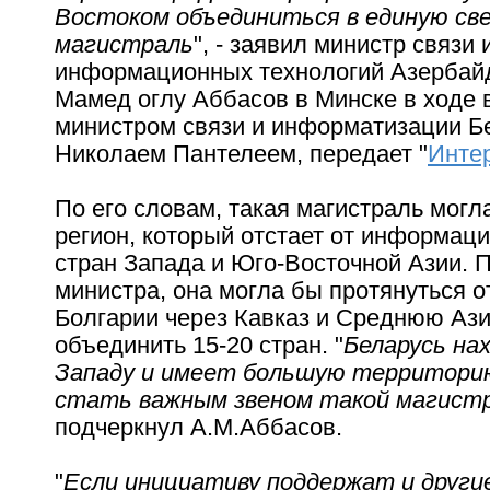
Востоком объединиться в единую св
магистраль
", - заявил министр связи 
информационных технологий Азербай
Мамед оглу Аббасов в Минске в ходе 
министром связи и информатизации Б
Николаем Пантелеем, передает "
Инте
По его словам, такая магистраль мог
регион, который отстает от информац
стран Запада и Юго-Восточной Азии. 
министра, она могла бы протянуться о
Болгарии через Кавказ и Среднюю Ази
объединить 15-20 стран. "
Беларусь на
Западу и имеет большую территорию
стать важным звеном такой магист
подчеркнул А.М.Аббасов.
"
Если инициативу поддержат и други