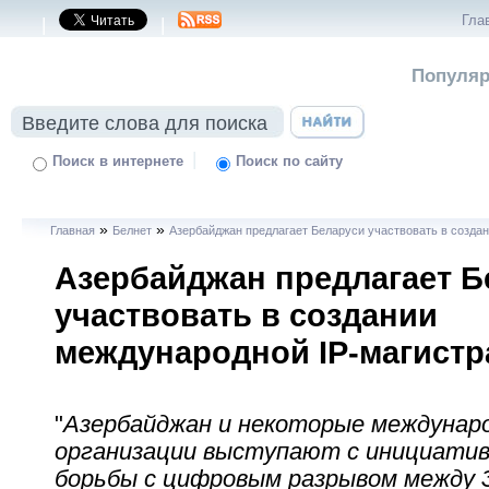
Гла
|
|
Популяр
|
Поиск в интернете
Поиск по сайту
»
»
Главная
Белнет
Азербайджан предлагает Беларуси участвовать в созда
Азербайджан предлагает Б
участвовать в создании
международной IP-магистр
"
Азербайджан и некоторые междунар
организации выступают с инициатив
борьбы с цифровым разрывом между 