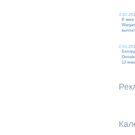
3.02
.20
В минс
Wargam
выплат
2.01
.20
Белору
Онлайн
12 янв
Рек
Кал