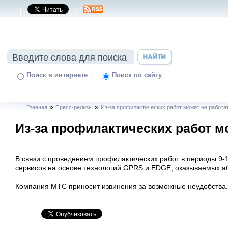
|
|
|
Поиск в интернете
Поиск по сайту
»
»
Главная
Пресс-релизы
Из-за профилактических работ может не работ
Из-за профилактических работ м
В связи с проведением профилактических работ в периоды 9-12
сервисов на основе технологий GPRS и EDGE, оказываемых а
Компания МТС приносит извинения за возможные неудобства.