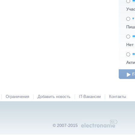
Уча
Пиш
Нет
Акт
Г
|
|
|
|
Ограничения
Добавить новость
IT-Вакансии
Контакты
© 2007-2015