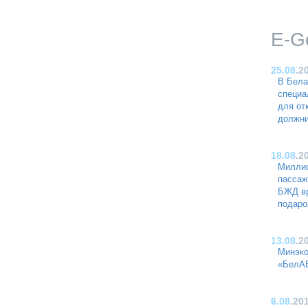
E-G
25.08
.2
В Бела
специа
для от
должни
18.08
.2
Миллио
пассаж
БЖД вр
подаро
13.08
.2
Минэко
«БелА
6.08
.20