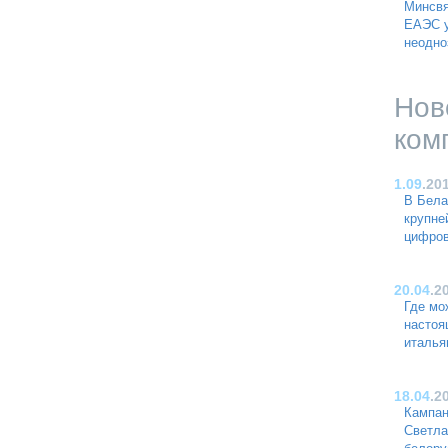
Минсвя
ЕАЭС у
неодно
Нов
ком
1.09
.20
В Бела
крупне
цифро
20.04
.2
Где мо
насто
италья
18.04
.2
Кампан
Светла