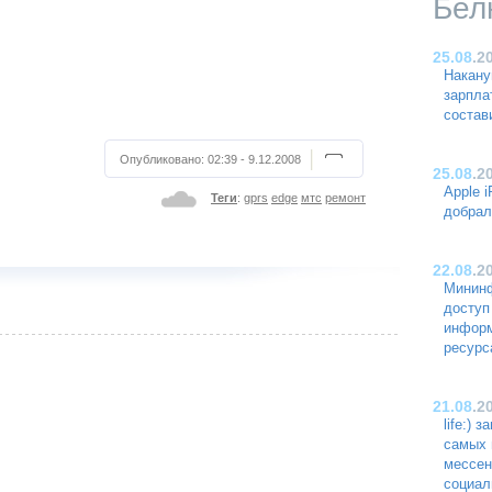
Бел
25.08
.2
Накану
зарпла
состав
Опубликовано:
02:39 - 9.12.2008
25.08
.2
Apple 
Теги
:
gprs
edge
мтс
ремонт
добрал
22.08
.2
Мининф
доступ
инфор
ресурс
21.08
.2
life:) 
самых 
мессен
социал