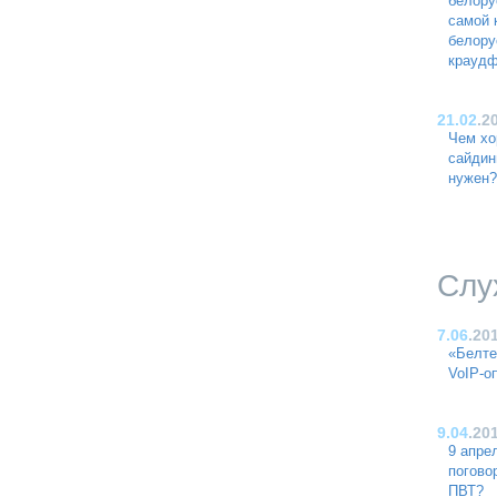
белору
самой 
белору
краудф
21.02
.2
Чем хо
сайдин
нужен?
Слу
7.06
.20
«Белте
VoIP-о
9.04
.20
9 апре
погово
ПВТ?