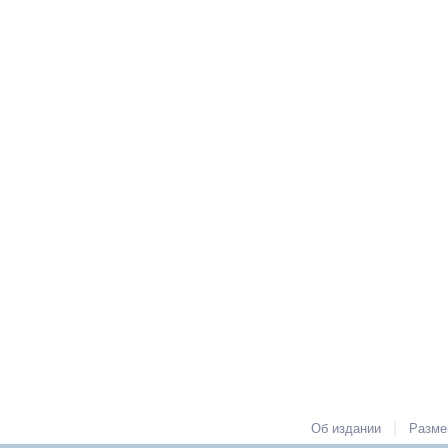
|
Об издании
Разме