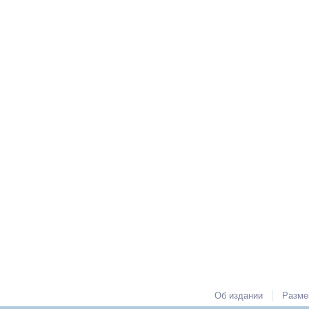
|
Об издании
Разме