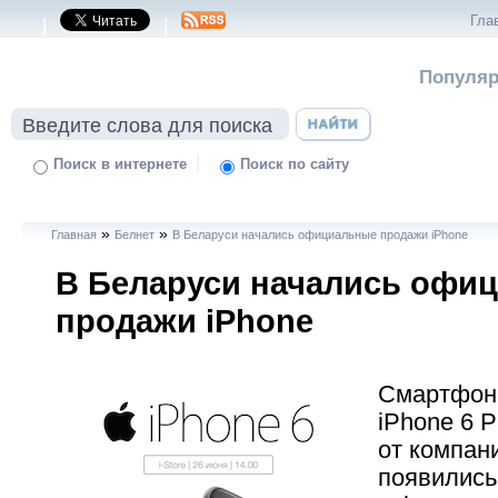
Гла
|
|
Популяр
|
Поиск в интернете
Поиск по сайту
»
»
Главная
Белнет
В Беларуси начались официальные продажи iPhone
В Беларуси начались офи
продажи iPhone
Смартфоны
iPhone 6 P
от компан
появились 