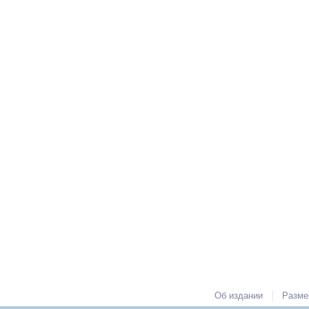
|
Об издании
Разме