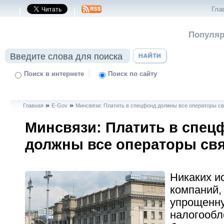
Гла
|
|
Популяр
|
Поиск в интернете
Поиск по сайту
»
»
Главная
E-Gov
Минсвязи: Платить в спецфонд должны все операторы с
Минсвязи: Платить в спец
должны все операторы св
Никаких и
компаний
упрощенн
налогообл