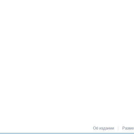
|
Об издании
Разме