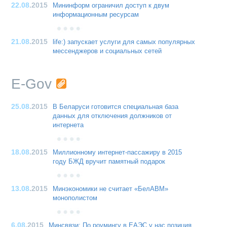
22.08
.2015
Мининформ ограничил доступ к двум
информационным ресурсам
21.08
.2015
life:) запускает услуги для самых популярных
мессенджеров и социальных сетей
E-Gov
25.08
.2015
В Беларуси готовится специальная база
данных для отключения должников от
интернета
18.08
.2015
Миллионному интернет-пассажиру в 2015
году БЖД вручит памятный подарок
13.08
.2015
Минэкономики не считает «БелАВМ»
монополистом
6.08
.2015
Минсвязи: По роумингу в ЕАЭС у нас позиция