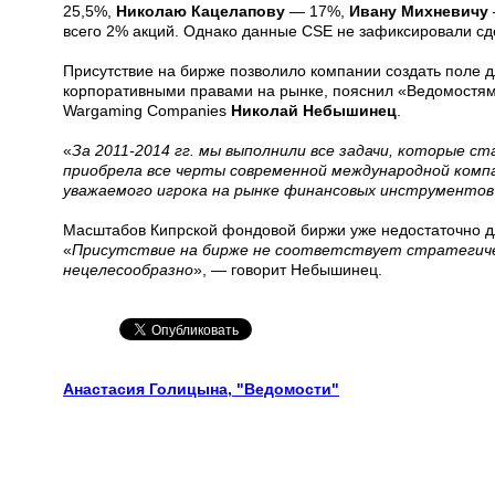
25,5%,
Николаю Кацелапову
— 17%,
Ивану Михневичу
всего 2% акций. Однако данные CSE не зафиксировали сд
Присутствие на бирже позволило компании создать поле 
корпоративными правами на рынке, пояснил «Ведомостям»
Wargaming Companies
Николай Небышинец
.
«
За 2011-2014 гг. мы выполнили все задачи, которые ст
приобрела все черты современной международной компа
уважаемого игрока на рынке финансовых инструментов
Масштабов Кипрской фондовой биржи уже недостаточно дл
«
Присутствие на бирже не соответствует стратегиче
нецелесообразно
», — говорит Небышинец.
Анастасия Голицына, "Ведомости"