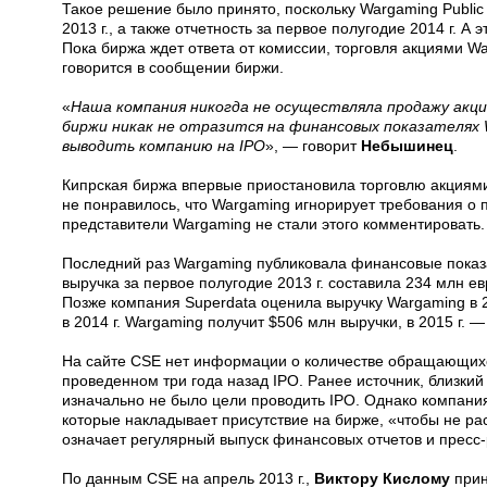
Такое решение было принято, поскольку Wargaming Public
2013 г., а также отчетность за первое полугодие 2014 г. А
Пока биржа ждет ответа от комиссии, торговля акциями W
говорится в сообщении биржи.
«
Наша компания никогда не осуществляла продажу акций
биржи никак не отразится на финансовых показателях W
выводить компанию на IPO
», — говорит
Небышинец
.
Кипрская биржа впервые приостановила торговлю акциями 
не понравилось, что Wargaming игнорирует требования о 
представители Wargaming не стали этого комментировать.
Последний раз Wargaming публиковала финансовые показат
выручка за первое полугодие 2013 г. составила 234 млн ев
Позже компания Superdata оценила выручку Wargaming в 20
в 2014 г. Wargaming получит $506 млн выручки, в 2015 г. —
На сайте CSE нет информации о количестве обращающихся
проведенном три года назад IPO. Ранее источник, близкий
изначально не было цели проводить IPO. Однако компани
которые накладывает присутствие на бирже, «чтобы не рас
означает регулярный выпуск финансовых отчетов и пресс-
По данным CSE на апрель 2013 г.,
Виктору Кислому
прин