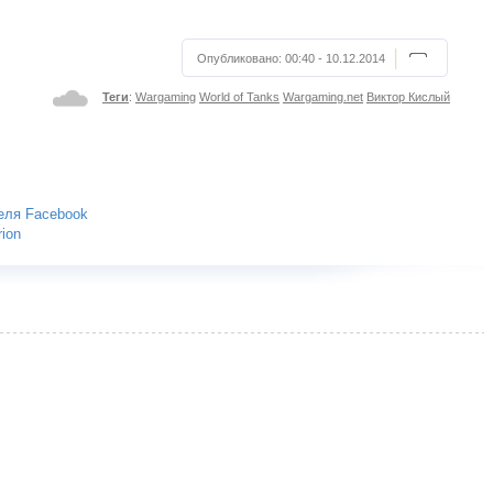
Опубликовано:
00:40 - 10.12.2014
Теги
:
Wargaming
World of Tanks
Wargaming.net
Виктор Кислый
теля Facebook
rion