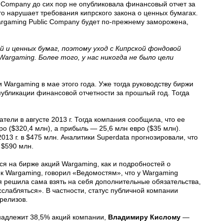
 Company до сих пор не опубликовала финансовый отчет за
 это нарушает требования кипрского закона о ценных бумагах.
argaming Public Company будет по-прежнему заморожена,
 и ценных бумаг, поэтому уход с Кипрской фондовой
argaming. Более того, у нас никогда не было цели
Wargaming в мае этого года. Уже тогда руководству биржи
публикации финансовой отчетности за прошлый год. Тогда
ели в августе 2013 г. Тогда компания сообщила, что ее
ро ($320,4 млн), а прибыль — 25,6 млн евро ($35 млн).
13 г. в $475 млн. Аналитики Superdata прогнозировали, что
 $590 млн.
 на бирже акций Wargaming, как и подробностей о
 к Wargaming, говорил «Ведомостям», что у Wargaming
я решила сама взять на себя дополнительные обязательства,
слабляться». В частности, статус публичной компании
релизов.
адлежит 38,5% акций компании,
Владимиру Кислому
—