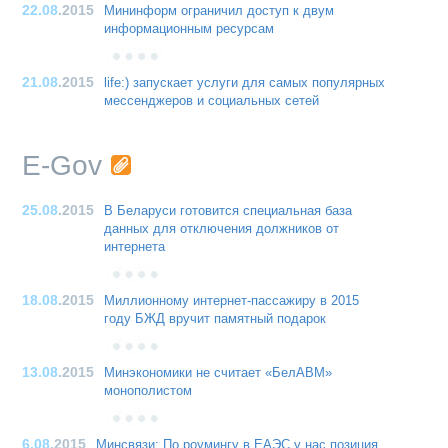
22.08
.2015
Мининформ ограничил доступ к двум
информационным ресурсам
21.08
.2015
life:) запускает услуги для самых популярных
мессенджеров и социальных сетей
E-Gov
25.08
.2015
В Беларуси готовится специальная база
данных для отключения должников от
интернета
18.08
.2015
Миллионному интернет-пассажиру в 2015
году БЖД вручит памятный подарок
13.08
.2015
Минэкономики не считает «БелАВМ»
монополистом
6.08
.2015
Минсвязи: По роумингу в ЕАЭС у нас позиция