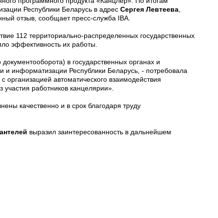
нного программного продукта «Канцлер». По итогам
изации Республики Беларусь в адрес
Сергея Левтеева
,
нный отзыв, сообщает пресс-служба IBA.
твие 112 территориально-распределенных государственных
сило эффективность их работы.
 документооборота) в государственных органах и
зи и информатизации Республики Беларусь, - потребовала
с организацией автоматического взаимодействия
з участия работников канцелярии».
лнены качественно и в срок благодаря труду
антелей
выразил заинтересованность в дальнейшем