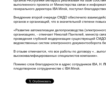
органов Республики Беларусь реализован на базе собстве
выполненного проекта от Министерства связи и информат
генерального директора IBA Minsk, поступил благодарстве
Внедрение второй очереди СМДО обеспечило взаимодейс
органов и организаций, что в значительной степени повы
«Развитие автоматизации делопроизводства (электронного
организациях, - отмечает Николай Пантелей, министр свя
проведения глубокой модернизации существующей СМДО 
ведомственных систем электронного документооборота бе
В отзыве отмечается, что все работы по договору «...выпо
высококвалифицированных специалистов компании».
Помимо слов благодарности в адрес сотрудников IBA, Н.
П
плодотворном сотрудничестве с IBA Minsk.