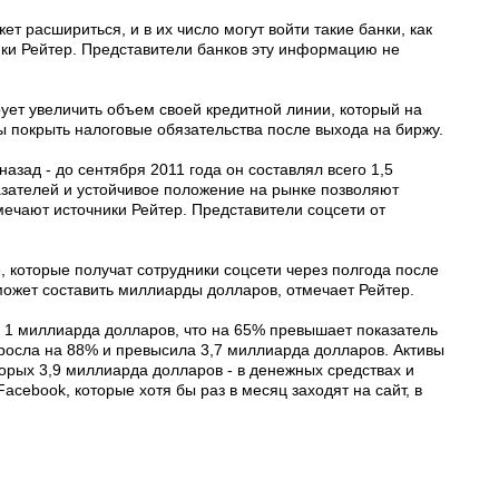
т расшириться, и в их число могут войти такие банки, как
чники Рейтер. Представители банков эту информацию не
ирует увеличить объем своей кредитной линии, который на
 покрыть налоговые обязательства после выхода на биржу.
азад - до сентября 2011 года он составлял всего 1,5
зателей и устойчивое положение на рынке позволяют
мечают источники Рейтер. Представители соцсети от
, которые получат сотрудники соцсети через полгода после
 может составить миллиарды долларов, отмечает Рейтер.
е 1 миллиарда долларов, что на 65% превышает показатель
ыросла на 88% и превысила 3,7 миллиарда долларов. Активы
орых 3,9 миллиарда долларов - в денежных средствах и
cebook, которые хотя бы раз в месяц заходят на сайт, в