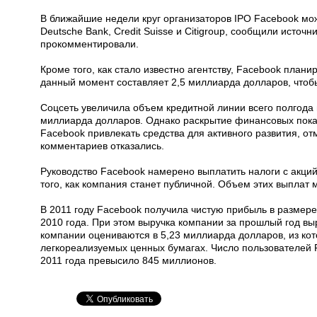
В ближайшие недели круг организаторов IPO Facebook може
Deutsche Bank, Credit Suisse и Citigroup, сообщили исто
прокомментировали.
Кроме того, как стало известно агентству, Facebook план
данный момент составляет 2,5 миллиарда долларов, чтобы
Соцсеть увеличила объем кредитной линии всего полгода н
миллиарда долларов. Однако раскрытие финансовых пока
Facebook привлекать средства для активного развития, от
комментариев отказались.
Руководство Facebook намерено выплатить налоги с акций
того, как компания станет публичной. Объем этих выплат
В 2011 году Facebook получила чистую прибыль в размер
2010 года. При этом выручка компании за прошлый год в
компании оцениваются в 5,23 миллиарда долларов, из кот
легкореализуемых ценных бумагах. Число пользователей Fa
2011 года превысило 845 миллионов.