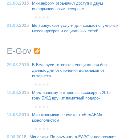
22.08
.2015
Мининформ ограничил доступ к двум
информационным ресурсам
21.08
.2015
life:) запускает услуги для самых популярных
мессенджеров и социальных сетей
E-Gov
25.08
.2015
В Беларуси готовится специальная база
данных для отключения должников от
интернета
18.08
.2015
Миллионному интернет-пассажиру в 2015
году БЖД вручит памятный подарок
13.08
.2015
Минэкономики не считает «БелАВМ»
монополистом
6.08
.2015
Минсвязи: По роумингу в ЕАЭС у нас позиция